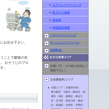
エアコンクリーニング
窓ガラス清掃
床清掃
照明器具清掃
ハウスクリーニング
ンにお任せ下さい。
マンションリフォーム
清掃料金
行うことで建物の劣
。 おそうじのプロ
近畿一円・その他の地域もご
です。
相談下さい。
出張費無料エリア
大阪
エリア（
大阪
府全域）
東
大阪
市・
大阪
市（鶴見区・城
東区・旭区・都島区・東淀川
区・淀川区・西淀川区・東成
区・西成区・生野区・平野区・