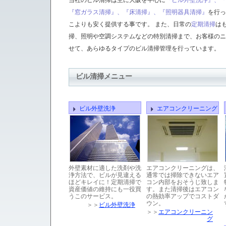
当社の
ビル清掃
は主に大阪を中心に
『ビル外壁洗浄』、『
『窓ガラス清掃』、『床清掃』、『照明器具清掃』
を行っ
こよりも安く提供する事です。 また、日常の
定期清掃
は
掃、照明や空調システムなどの特別清掃まで、お客様のニ
せて、あらゆるタイプの
ビル清掃
管理を行っています。
ビル清掃メニュー
ビル外壁洗浄
エアコンクリーニング
外壁素材に適した洗剤や洗
エアコンクリーニングは、
浄方法で、ビルが見違える
通常では掃除できないエア
ほどキレイに！定期清掃で
コン内部をおそうじ致しま
資産価値の維持にも一役買
す。また清掃後はエアコン
うこのサービス。
の熱効率アップでコストダ
ウン。
＞＞
ビル外壁洗浄
＞＞
エアコンクリーニン
グ