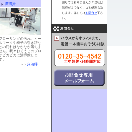
困りではありませんか？当社は
床清掃
清掃だけでなく、ゴミ処理も致
します。詳しくは
お問合せ
下さ
い。
フローリングの汚れ、ヒー
ルマークや椅子の引き跡な
どの汚れはなかなか落ちま
せん。我々おそうじのプロ
がピカピカに清掃致しま
す。
＞＞
床清掃