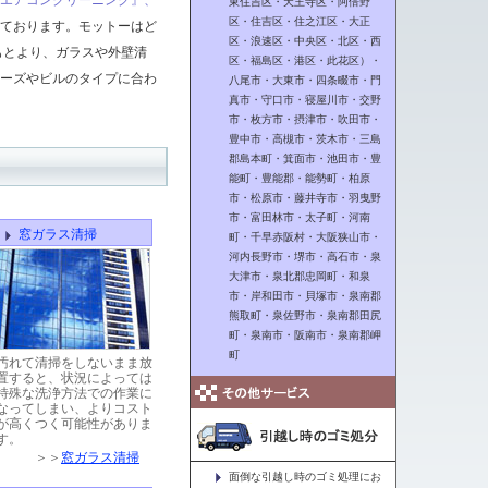
エアコンクリーニング』、
東住吉区・天王寺区・阿倍野
区・住吉区・住之江区・大正
ております。モットーはど
区・浪速区・中央区・北区・西
もとより、ガラスや外壁清
区・福島区・港区・此花区）・
ーズやビルのタイプに合わ
八尾市・大東市・四条畷市・門
真市・守口市・寝屋川市・交野
市・枚方市・摂津市・吹田市・
豊中市・高槻市・茨木市・三島
郡島本町・箕面市・池田市・豊
能町・豊能郡・能勢町・柏原
市・松原市・藤井寺市・羽曳野
市・富田林市・太子町・河南
窓ガラス清掃
町・千早赤阪村・大阪狭山市・
河内長野市・堺市・高石市・泉
大津市・泉北郡忠岡町・和泉
市・岸和田市・貝塚市・泉南郡
熊取町・泉佐野市・泉南郡田尻
町・泉南市・阪南市・泉南郡岬
町
汚れて清掃をしないまま放
置すると、状況によっては
特殊な洗浄方法での作業に
なってしまい、よりコスト
が高くつく可能性がありま
す。
＞＞
窓ガラス清掃
面倒な
引越し時のゴミ処理
にお